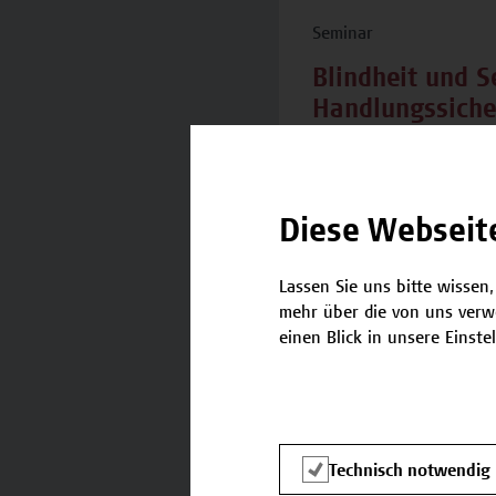
Seminar
Blindheit und S
Handlungssiche
18.11.2026, 01.12.2
Angewandte Pflege
Diese Webseit
Lassen Sie uns bitte wissen,
mehr über die von uns verw
einen Blick in unsere Einste
Seminar
Hochschuldidak
Theorie und Pra
Technisch notwendig