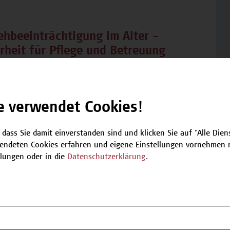
ehbeeinträchtigung im Alter –
rheit für Pflege und Betreuung
026, 12.05.2027, 25.05.2027
wissenschaft
e verwendet Cookies!
 dass Sie damit einverstanden sind und klicken Sie auf "Alle Dienst
endeten Cookies erfahren und eigene Einstellungen vornehmen m
llungen oder in die
Datenschutzerklärung
.
tik-Konzepte, Anleitungsmodelle,
xistransfer