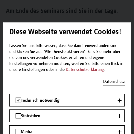
Am Ende des Seminars sind Sie in der Lage,
verschiedene hochschuldidaktische Konzepte und
Diese Webseite verwendet Cookies!
Anleitungsmodelle in der Praxisanleitung zu
vergleichen und zu unterscheiden.
Lassen Sie uns bitte wissen, dass Sie damit einverstanden sind
Methoden zur systematischen Literaturrecherche
und klicken Sie auf "Alle Dienste aktivieren". Falls Sie mehr über
die von uns verwendeten Cookies erfahren und eigene
in wissenschaftlichen Datenbanken anzuwenden
Einstellungen vornehmen möchten, werfen Sie bitte einen Blick in
und für Ihre berufliche Praxis einzusetzen.
unsere Einstellungen oder in die
Datenschutzerklärung
.
zur studienbezogenen Qualitätssicherung
Datenschutz
beizutragen.
Technisch notwendig
Lehr- und Lernmethoden
Statistiken
In diesem Seminar werden folgende Lehr- und
Lernmethoden eingesetzt: Darbietende Methoden mit
Media