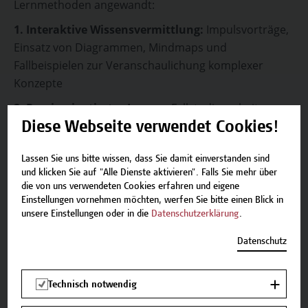
Lernmethoden angewandt:
1. Interaktive Wissensvermittlung:
Impulsvorträge,
Einsatz von Diagrammen, Mindmaps und
Fallbeispielen zur Veranschaulichung komplexer
Konzepte
2. Praxisorientiertes Lernen
: Fallstudienarbeit,
Hands-on-Übungen
Diese Webseite verwendet Cookies!
3. Kollaboratives Lernen:
Gruppenarbeit, Peer-
Lassen Sie uns bitte wissen, dass Sie damit einverstanden sind
Feedback
und klicken Sie auf "Alle Dienste aktivieren". Falls Sie mehr über
die von uns verwendeten Cookies erfahren und eigene
4. Trainergeführte Moderation und Coaching
:
Einstellungen vornehmen möchten, werfen Sie bitte einen Blick in
Moderierte Diskussionen, Individuelles Coaching
unsere Einstellungen oder in die
Datenschutzerklärung
.
Datenschutz
Die Vortragenden
DI Dr. Igor Miladinovic
ist verantwortlich für den
Technisch notwendig
Fachbereich Computer Science an der Hochschule