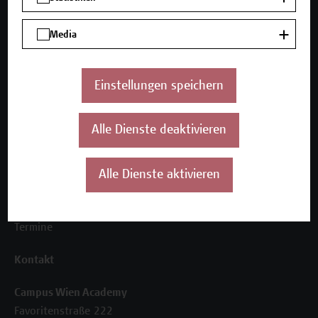
Media
Unser Angebot
Seminare und Zertifikatsprogramme
Inhouse-Weiterbildung
Einstellungen speichern
Beratungsleistungen
Alle Dienste deaktivieren
Über uns
Die Campus Wien Academy
Referenzen und Partner*innen
Alle Dienste aktivieren
Unser Team
News
Termine
Kontakt
Campus Wien Academy
Favoritenstraße 222