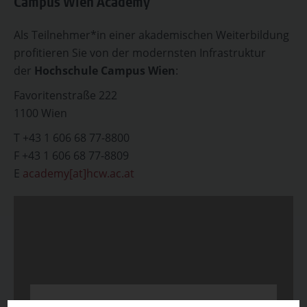
Campus Wien Academy
Als Teilnehmer*in einer akademischen Weiterbildung
profitieren Sie von der modernsten Infrastruktur
der
Hochschule Campus Wien
:
Favoritenstraße 222
1100 Wien
T +43 1 606 68 77-8800
F +43 1 606 68 77-8809
E
academy[at]hcw.ac.at
Wir möchten Sie darauf hinweisen, dass nach