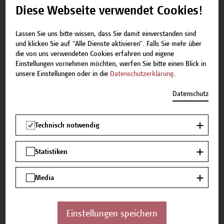
Diese Webseite verwendet Cookies!
der Aktivierung Daten an Google übermittelt
werden. Weitere Infos finden Sie in unserer
Lassen Sie uns bitte wissen, dass Sie damit einverstanden sind
Datenschutzbestimmung
und klicken Sie auf "Alle Dienste aktivieren". Falls Sie mehr über
die von uns verwendeten Cookies erfahren und eigene
Einstellungen vornehmen möchten, werfen Sie bitte einen Blick in
AKTIVIERE GOOGLE MAPS
unsere Einstellungen oder in die
Datenschutzerklärung
.
Datenschutz
Technisch notwendig
Statistiken
Media
Die Hochschule Campus Wien erreichen Sie mit der
-
U1
- Station Altes Landgut
Einstellungen speichern
-
Buslinie 15A
- Station Altes Landgut