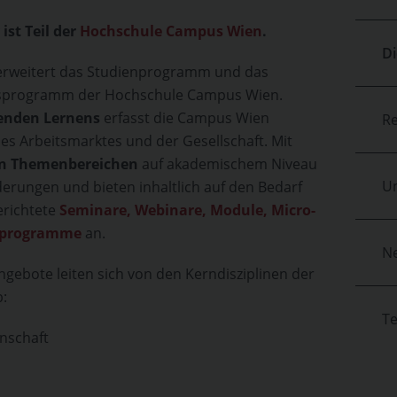
st Teil der
Hochschule Campus Wien
.
D
rweitert das Studienprogramm und das
sprogramm der Hochschule Campus Wien.
tenden Lernens
erfasst die Campus Wien
Re
es Arbeitsmarktes und der Gesellschaft. Mit
en Themenbereichen
auf akademischem Niveau
U
derungen und bieten inhaltlich auf den Bedarf
erichtete
Seminare, Webinare, Module, Micro-
tsprogramme
an.
N
gebote leiten sich von den Kerndisziplinen der
:
T
nschaft