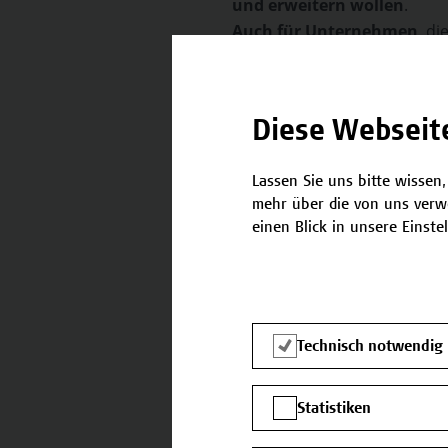
und erweitern wollen
.
Auch für Unternehmen
, di
Mitarbeiter*innen zum Ziel 
Diese Webseit
Was macht die We
Hochschule Camp
Lassen Sie uns bitte wissen,
mehr über die von uns verw
Aktuelle und zukünf
einen Blick in unsere Einste
werden bei der Ent
berücksichtigt.
Unsere Vortragenden
theoriebegründete I
Technisch notwendig
Unsere qualitätsgesi
Aktualisierung, Erw
Statistiken
berufsbezogenen Wi