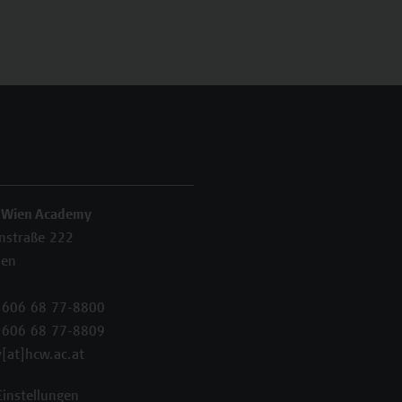
 Wien Academy
enstraße 222
ien
 606 68 77-8800
 606 68 77-8809
[at]hcw.ac.at
Einstellungen