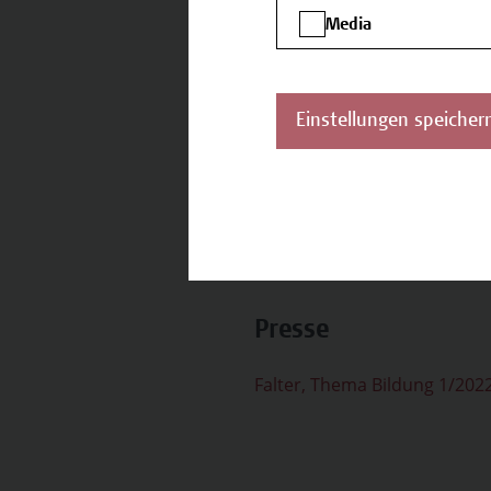
Kompetenzen ab.
Media
Das praxisorientiert
Qualifikationen, wird 
Einstellungen speicher
Campus Wien Academy - Ih
https://issuu.com/fh-camp
2020-web
Presse
Falter, Thema Bildung 1/202