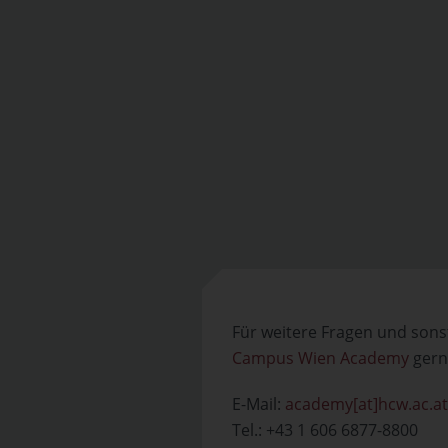
Für weitere Fragen und sons
Campus Wien Academy
gern
E-Mail:
academy[at]hcw.ac.at
Tel.: +43 1 606 6877-8800