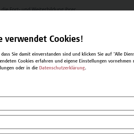
e die Fort- und Weiterbildung ihrer
haben, sind unsere Angebote geeignet.
e verwendet Cookies!
iterbildung an der
us Wien akademisch?
 dass Sie damit einverstanden sind und klicken Sie auf "Alle Dienst
endeten Cookies erfahren und eigene Einstellungen vornehmen m
tige Herausforderungen des Berufsfeldes
llungen oder in die
Datenschutzerklärung
.
wicklung der Weiterbildungsmaßnahmen
 vermitteln wissenschaftlich fundierte und
nhalte.
cherten Angebote zielen auf die
eiterung und Vertiefung des vorhandenen
ssens und der darauf aufbauenden