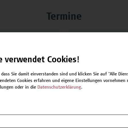
Termine
09.09.2026
e verwendet Cookies!
Online-Infosessio
m
Wirtschaft & Un
 dass Sie damit einverstanden sind und klicken Sie auf "Alle Dienst
e Sozialtherapie
Trained in Busin
endeten Cookies erfahren und eigene Einstellungen vornehmen m
llungen oder in die
Datenschutzerklärung
.
it
29.09.2026