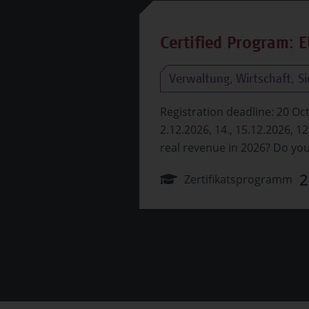
Certified Program: 
Verwaltung, Wirtschaft, Sic
ommersemester
Registration deadline: 20 Oct
. Das Seminar
2.12.2026, 14., 15.12.2026, 1
on Wunden.…
real revenue in 2026? Do yo
2
Zertifikatsprogramm