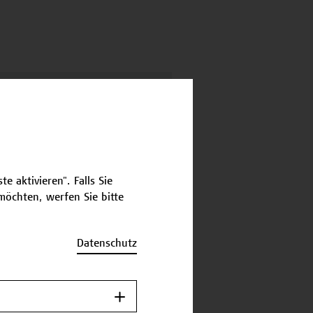
n: Ethik für die
ternehmensführung -
e aktivieren". Falls Sie
ess Ethics
öchten, werfen Sie bitte
Datenschutz