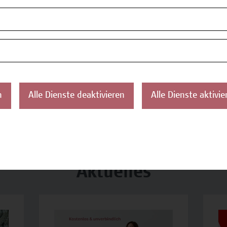
Online-Infosessi
Zertifikatsprog
Schulgesundheits
Health Nursing
n
Alle Dienste deaktivieren
Alle Dienste aktivie
Alle Termine
Aktuelles