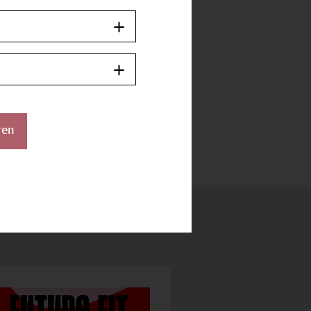
on:
ramm
pflege - School
ren