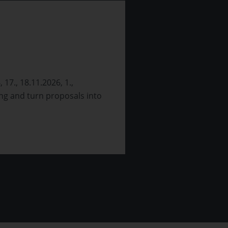
Ethik für di
Verwaltung, Wir
17., 18.11.2026, 1.,
Termine: 1. Oktob
ing and turn proposals into
Wettbewerbsfakto
unverzichtbar. D
Zertifikats