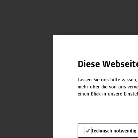
07.09.2026
Diese Webseit
Online-Infosession:
Zertifikatsprogram
Lassen Sie uns bitte wissen,
Verhaltensorientiert
mehr über die von uns verw
einen Blick in unsere Einste
in der Sozialen Arbe
Technisch notwendig