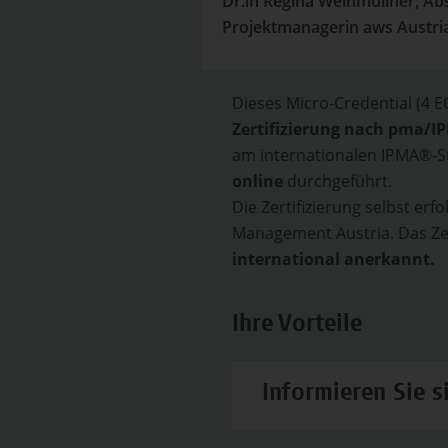
Dr.in Regina Weinmüllner, Ab
Projektmanagerin aws Austria
Dieses Micro‑Credential (4 EC
Zertifizierung nach pma/I
am internationalen IPMA®‑
online
durchgeführt.
Die Zertifizierung selbst erf
Management Austria. Das Zer
international anerkannt.
Ihre Vorteile
Informieren Sie s