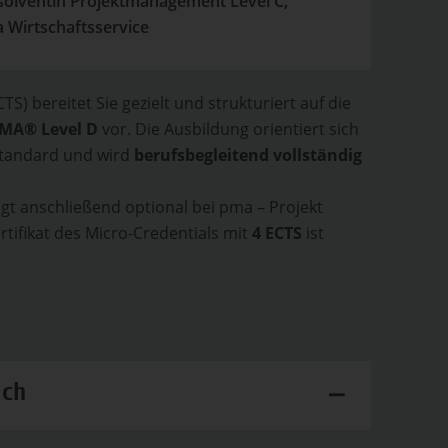
solventin Projektmanagement Level C,
 Wirtschaftsservice
TS) bereitet Sie gezielt und strukturiert auf die
PMA® Level D
vor. Die Ausbildung orientiert sich
Standard und wird
berufsbegleitend vollständig
olgt anschließend optional bei pma – Projekt
tifikat des Micro-Credentials mit
4 ECTS
ist
ich