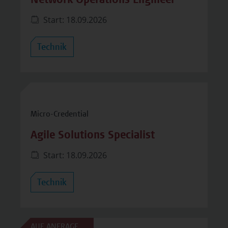
Network Operations Engineer
Start: 18.09.2026
Technik
Micro-Credential
Agile Solutions Specialist
Start: 18.09.2026
Technik
AUSGEBUCHT
AUF ANFRAGE