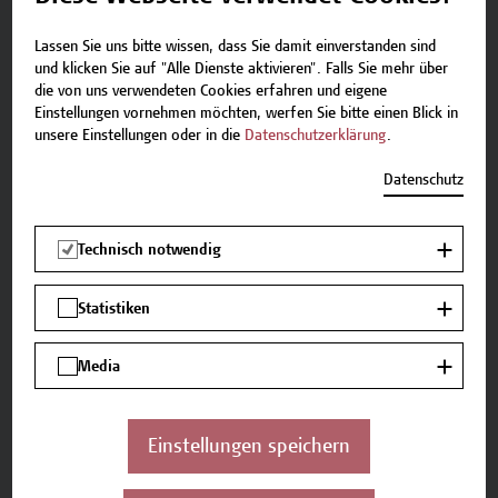
Durchführung von Systemaudits
Lassen Sie uns bitte wissen, dass Sie damit einverstanden sind
nach dem Leitfaden der ISO
und klicken Sie auf "Alle Dienste aktivieren". Falls Sie mehr über
19011:2018 ff
die von uns verwendeten Cookies erfahren und eigene
Einstellungen vornehmen möchten, werfen Sie bitte einen Blick in
15., 22., 29.1. und 12., 19.2.2027
unsere Einstellungen oder in die
Datenschutzerklärung
.
Datenschutz
Kompetenz plus
Technik
Technisch notwendig
Statistiken
Micro-Credential
Media
Qualitätsmanagement gemäß
den Anforderungen der ISO
Einstellungen speichern
9001:2015 ff
16., 23.10., 6., 13., 20., 27.11. und