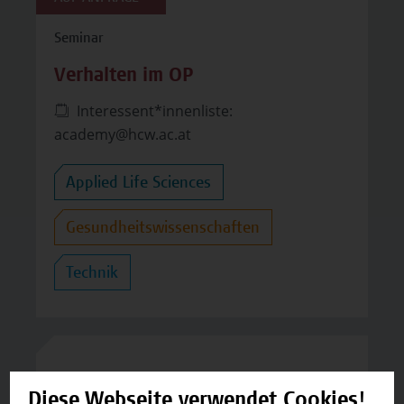
Seminar
Verhalten im OP
Interessent*innenliste:
academy@hcw.ac.at
Applied Life Sciences
Gesundheitswissenschaften
Technik
Micro-Credential
Diese Webseite verwendet Cookies!