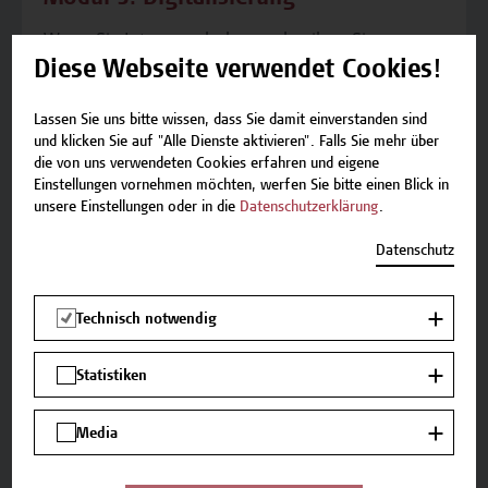
Wenn Sie Interesse haben, schreiben Sie uns
bitte eine E-Mail an academy[at]hcw.ac.at. Wir
Diese Webseite verwendet Cookies!
setzen Sie sehr gerne auf unsere
Interessent*innenliste. Sobald neue Termine
Lassen Sie uns bitte wissen, dass Sie damit einverstanden sind
und klicken Sie auf "Alle Dienste aktivieren". Falls Sie mehr über
feststehen, werden Sie informiert.
die von uns verwendeten Cookies erfahren und eigene
Teilnehmer*innen dieses Moduls erwerben
Einstellungen vornehmen möchten, werfen Sie bitte einen Blick in
umfassende Kenntnisse im Umgang mit
unsere Einstellungen oder in die
Datenschutzerklärung
.
digitalen Prozessen und Datenschutz, wodurch
Datenschutz
sie sicher digitale Prozesse im...
Technisch notwendig
Statistiken
Modul
Media
Modul 4: Strategische Steuerung