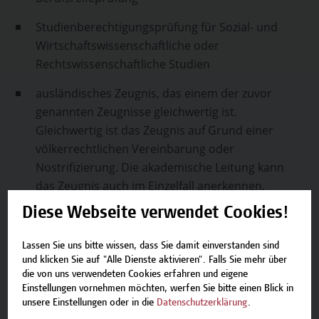
Studienberechtigungsprüfung für Sozial- und
Wirtschaftswissenschaftliche oder
Rechtswissenschaftliche Studien
ausländisches Zeugnis, das einem der zuvor
genannten Zeugnisse gleichwertig ist.
Gleichwertig ist das Zeugnis auf Grund einer
völkerrechtlichen Vereinbarung oder
Nostrifizierung. Die akademische Leitung kann
das Zeugnis auch im Einzelfall anerkennen.
Diese Webseite verwendet Cookies!
Zusätzlich müssen Bewerber*innen dieses
Kreises eine fünfjährige facheinschlägige
Lassen Sie uns bitte wissen, dass Sie damit einverstanden sind
Berufserfahrung nachweisen, einschlägig ist jede
und klicken Sie auf "Alle Dienste aktivieren". Falls Sie mehr über
Berufserfahrung wie zB Tätigkeit im
die von uns verwendeten Cookies erfahren und eigene
Rechnungswesen oder Controlling eines
Einstellungen vornehmen möchten, werfen Sie bitte einen Blick in
unsere Einstellungen oder in die
Datenschutzerklärung
.
Unternehmens oder der Steuerberatung,