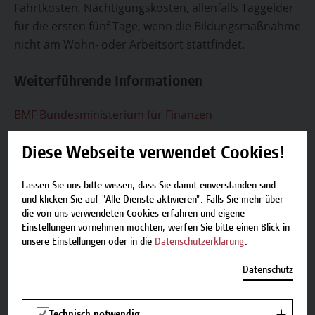
Fahrtkosten, Nächtigungskosten, allenfalls Taggelder
für die ersten fünf Tage, wenn die Bildungsmaßnahme
nicht am Wohn- oder Arbeitsort stattfindet.
Weiterführende Informationen
BMF Bundesministerium für Finanzen
Diese Webseite verwendet Cookies!
Absolvent*innen, Student*innen der
Hochschule Campus Wien
Lassen Sie uns bitte wissen, dass Sie damit einverstanden sind
Absolvent*innen und Student*innen der Hochschule
und klicken Sie auf "Alle Dienste aktivieren". Falls Sie mehr über
die von uns verwendeten Cookies erfahren und eigene
Campus Wien erhalten bis zu 20% Preisreduktion auf
Einstellungen vornehmen möchten, werfen Sie bitte einen Blick in
unsere Weiterbildungsangebote.
unsere Einstellungen oder in die
Datenschutzerklärung
.
Informieren Sie sich unter
academy[at]hcw.ac.at
Datenschutz
Club Campus Wien Academy, Campusnetzwerk
Technisch notwendig