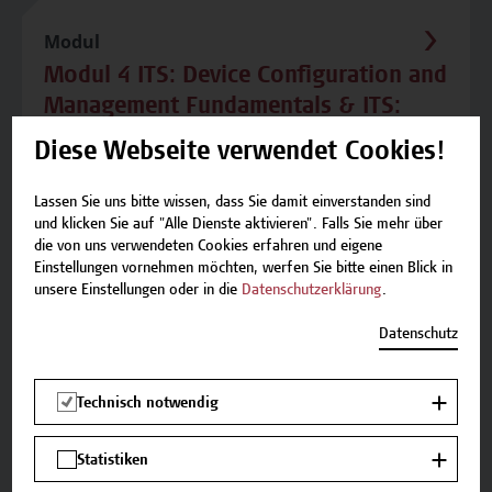
Modul
Modul 4 ITS: Device Configuration and
Management Fundamentals & ITS:
Networking Fundamentals
Diese Webseite verwendet Cookies!
Modul Spezialisierung (5 ECTS) Neben dem
Lassen Sie uns bitte wissen, dass Sie damit einverstanden sind
Modul ITS: Device Configuration and
und klicken Sie auf "Alle Dienste aktivieren". Falls Sie mehr über
Management Fundamentals & ITS: Networking
die von uns verwendeten Cookies erfahren und eigene
Fundamentals gehören auch die Module Azure &
Einstellungen vornehmen möchten, werfen Sie bitte einen Blick in
Microsoft 365 Fundamentals sowie Microsoft
unsere Einstellungen oder in die
Datenschutzerklärung
.
Technology Associate: Networking, Security,
Datenschutz
Windows Server, Windows Client und Power
Platform & Azure Admin zu den Modulen
Spezialisierungen. ...
Technisch notwendig
Statistiken