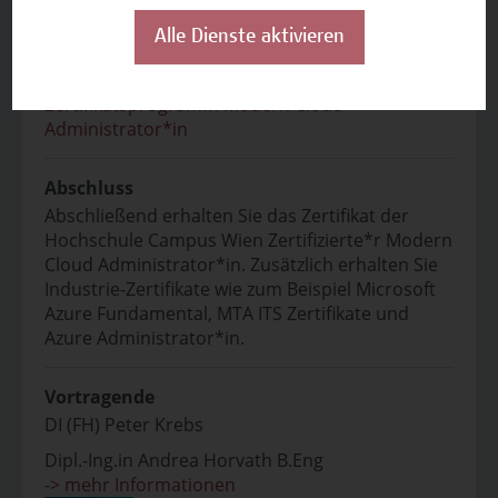
nehmen, wenn sie die Voraussetzungen erfüllen.
Alle Dienste aktivieren
Zertifikatsprogramm
Zertifikatsprogramm Modern Cloud
Administrator*in
Abschluss
Abschließend erhalten Sie das Zertifikat der
Hochschule Campus Wien Zertifizierte*r Modern
Cloud Administrator*in. Zusätzlich erhalten Sie
Industrie-Zertifikate wie zum Beispiel Microsoft
Azure Fundamental, MTA ITS Zertifikate und
Azure Administrator*in.
Vortragende
DI (FH) Peter Krebs
Dipl.-Ing.in Andrea Horvath B.Eng
-> mehr Informationen