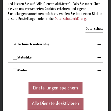
Sessions, Practice Tests, Workshops und Instructure
und klicken Sie auf "Alle Dienste aktivieren". Falls Sie mehr über
die von uns verwendeten Cookies erfahren und eigene
Led Training, User Engagement und Reporting, Q&A
Einstellungen vornehmen möchten, werfen Sie bitte einen Blick in
Sessions, Examen.
unsere Einstellungen oder in die
Datenschutzerklärung
.
Datenschutz
Auf einen Blick
Technisch notwendig
Zielgruppe
Teilnehmer*innen, die über Förderprogramme
Statistiken
(„Jobs PLUS Ausbildung - im Rahmen der
Implacementstiftung Wiener Fachkräfteinitiative
(IMP FKI)“, waff) selektiert werden: bitte
Media
informieren Sie sich über die Voraussetzungen.
Einzelpersonen, die sich für dieses Programm
entscheiden und es selbst finanzieren.
Einstellungen speichern
Unternehmen, die ihre Mitarbeiter*innen
ausbilden wollen. Dropouts und abgewiesene
Bewerber*innen der Hochschule Campus Wien
Alle Dienste deaktivieren
können auch die Förderprogramme in Anspruch