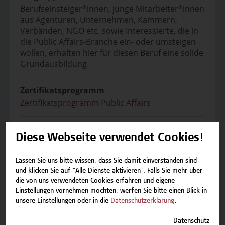
Berufseinsteiger*innen, junge Mitarbeiter*innen
aus Agenturen, Unternehmen, Kammern,
Verbänden, NGO etc. sowie Interessierte, die in
die Public Affairs-Branche ein- oder umsteigen
wollen, erhalten hier für diesen Beruf eine solide
Grundausbildung.
Zertifikatsprogramm
Zertifikatsprogramm Public Affairs
Abschluss
Diese Webseite verwendet Cookies!
Das Zertifikatsprogramm umfasst 15 ECTS,
besteht aus 12 Modulen inklusive einer
Lassen Sie uns bitte wissen, dass Sie damit einverstanden sind
Abschlussarbeit und -prüfung. Nach
und klicken Sie auf "Alle Dienste aktivieren". Falls Sie mehr über
erfolgreicher Leistungsüberprüfung schließen
die von uns verwendeten Cookies erfahren und eigene
die Teilnehmer*innen mit dem Zertifikat „Public
Einstellungen vornehmen möchten, werfen Sie bitte einen Blick in
Affairs Practitioner“ ab.
unsere Einstellungen oder in die
Datenschutzerklärung
.
Datenschutz
Vortragende