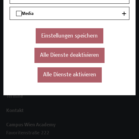
Media
Unser Angebot
Seminare und Zertifikatsprogramme
Inhouse-Weiterbildung
Einstellungen speichern
Beratungsleistungen
Alle Dienste deaktivieren
Über uns
Die Campus Wien Academy
Referenzen und Partner*innen
Alle Dienste aktivieren
Unser Team
News
Termine
Kontakt
Campus Wien Academy
Favoritenstraße 222