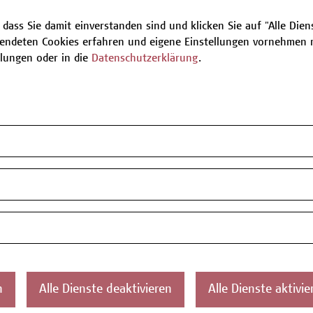
 kann Ihre Bewerbung leider nicht
 dass Sie damit einverstanden sind und klicken Sie auf "Alle Dienst
endeten Cookies erfahren und eigene Einstellungen vornehmen m
llungen oder in die
Datenschutzerklärung
.
nächsten verfügbaren Termine.
keine Plätze verfügbar
n
Alle Dienste deaktivieren
Alle Dienste aktivie