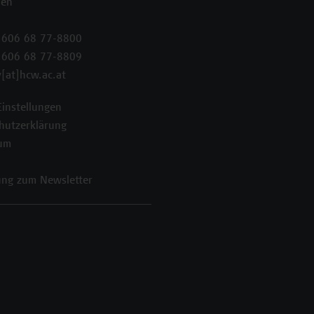
ien
 606 68 77-8800
 606 68 77-8809
[at]hcw.ac.at
Einstellungen
hutzerklärung
um
ng zum Newsletter