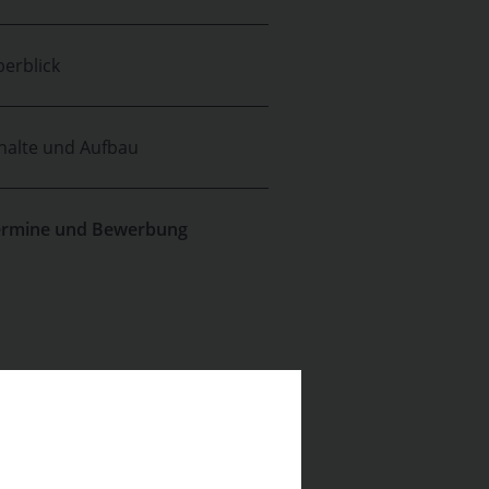
erblick
halte und Aufbau
ermine und Bewerbung