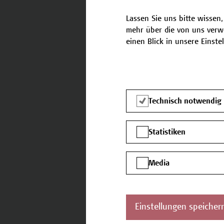
Übermittlung des Dokuments
Lassen Sie uns bitte wissen,
berücksichtigt werden.
mehr über die von uns verw
einen Blick in unsere Einste
Termine
Nachstehend finden Sie die 
Technisch notwendig
17.02.2026 - 19.09.2026
Statistiken
Media
Einstellungen speicher
Kontakt