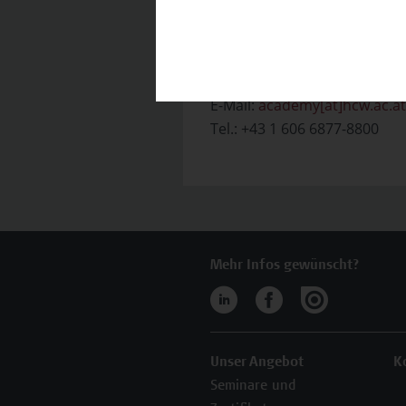
Falls Sie noch Fragen habe
benötigen, stehen wir gerne
Team Campus Wien Acade
E-Mail:
academy[at]hcw.ac.at
Tel.: +43 1 606 6877-8800
Mehr Infos gewünscht?
Unser Angebot
K
Seminare und