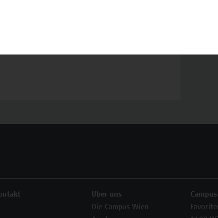
n oder Informationen zum Angebot
 zur Verfügung.
my
ontakt
Über uns
Campus
Die Campus Wien
Favorit