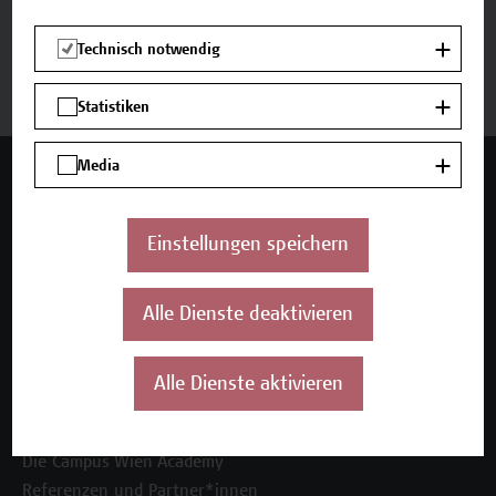
Beschreibung
Technisch notwendig
Termine und Anmeldung
Statistiken
Media
Mehr Infos gewünscht?
Einstellungen speichern
Unser Angebot
Alle Dienste deaktivieren
Seminare und Zertifikatsprogramme
Inhouse-Weiterbildung
Beratungsleistungen
Alle Dienste aktivieren
Über uns
Die Campus Wien Academy
Referenzen und Partner*innen