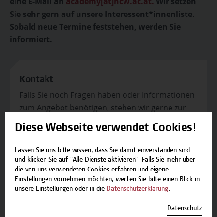
eine E-Mail an
academy[at]hcw.ac.at.
Wir setzen
Sie sehr gern auf unsere Interessent*innenliste.
Sobald neue Termine feststehen, werden Sie
informiert.
Kontakt
Falls Sie noch Fragen haben oder Informationen
zum Angebot benötigen, stehen wir gerne zur
Verfügung.
Diese Webseite verwendet Cookies!
Team Campus Wien Academy
E-Mail:
academy[at]hcw.ac.at
Lassen Sie uns bitte wissen, dass Sie damit einverstanden sind
und klicken Sie auf "Alle Dienste aktivieren". Falls Sie mehr über
Tel.: +43 1 606 6877-8800
die von uns verwendeten Cookies erfahren und eigene
Einstellungen vornehmen möchten, werfen Sie bitte einen Blick in
unsere Einstellungen oder in die
Datenschutzerklärung
.
Datenschutz