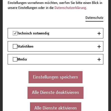
Einstellungen vornehmen möchten, werfen Sie bitte einen Blick in
ausdrücklich zuerst Seminar 1 zu absolvieren.
unsere Einstellungen oder in die
Datenschutzerklärung
.
Termine
Datenschutz
Nachstehend finden Sie die nächsten verfügbaren
Termine.
Technisch notwendig
Statistiken
01.10.2026 - 04.11.2026
keine Plätze verfügbar
Media
Einstellungen speichern
Kontakt
Falls Sie noch Fragen haben oder Informationen
Alle Dienste deaktivieren
zum Angebot benötigen, stehen wir gerne zur
Verfügung.
Alle Dienste aktivieren