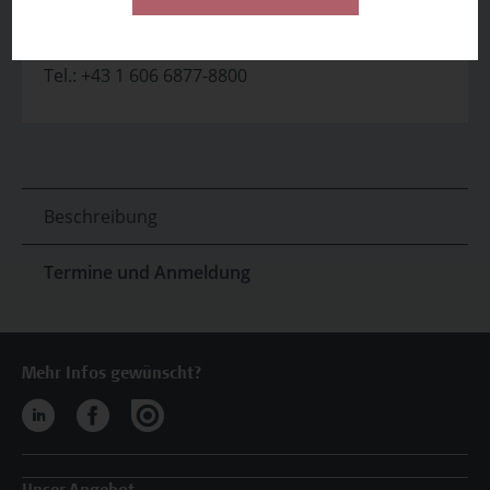
Team Campus Wien Academy
E-Mail:
academy[at]hcw.ac.at
Tel.: +43 1 606 6877-8800
Beschreibung
Termine und Anmeldung
Mehr Infos gewünscht?