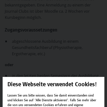
bekanntgegeben. Eine Anmeldung zu einem der
Journal Clubs ist über Moodle ca. 2 Wochen vor
Kursbeginn möglich.
Zugangsvoraussetzungen
abgeschlossene Ausbildung in einem
Gesundheitsfachberuf (Physiotherapie,
Ergotherapie, etc.)
oder
in den letzten beiden Semestern der Ausbildung
in einem Gesundheitsfachberuf
Diese Webseite verwendet Cookies!
ACHTUNG:
Wenn Sie laut BMS beide Seminare
Lassen Sie uns bitte wissen, dass Sie damit einverstanden sind
absolvieren müssen, empfiehlt die Campus Wien
und klicken Sie auf "Alle Dienste aktivieren". Falls Sie mehr über
Academy gemeinsam mit den Vortragenden
die von uns verwendeten Cookies erfahren und eigene