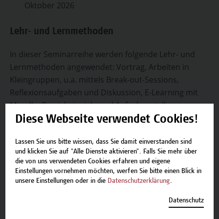
Oktober 2026
Lehr- und Lernmethoden
In dieser Seminarreihe werden folgende Lehr- und
Lernmethoden angewendet: Vortrag, Arbeiten in
Kleingruppen, u.a. mittels Break-out-Sessions,
Reflexionsaufgaben und Diskussion, E-Learning mit
Moodle, Praxisbeispiele und Aufgabenstellungen.
Diese Webseite verwendet Cookies!
Journal Club
Lassen Sie uns bitte wissen, dass Sie damit einverstanden sind
und klicken Sie auf "Alle Dienste aktivieren". Falls Sie mehr über
Die Journal Clubs werden in der KW42 und KW43 im
die von uns verwendeten Cookies erfahren und eigene
Zeitraum von Montag bis Freitag ab 15.30 Uhr und
Einstellungen vornehmen möchten, werfen Sie bitte einen Blick in
Samstag ab 09.00 Uhr stattfinden. Die Anmeldung
unsere Einstellungen oder in die
Datenschutzerklärung
.
dazu findet via Moodle statt und ist ca. 2 Wochen vor
Datenschutz
Seminarbeginn möglich.