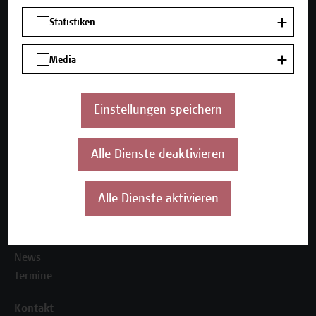
Mehr Infos gewünscht?
Statistiken
Media
Unser Angebot
Einstellungen speichern
Seminare und Zertifikatsprogramme
Inhouse-Weiterbildung
Beratungsleistungen
Alle Dienste deaktivieren
Über uns
Alle Dienste aktivieren
Die Campus Wien Academy
Referenzen und Partner*innen
Unser Team
News
Termine
Kontakt