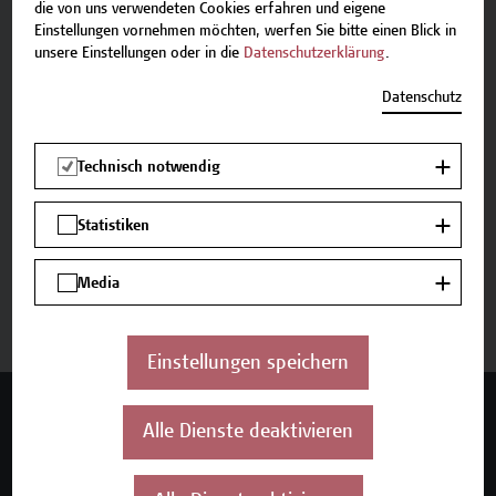
E-Mail:
academy[at]hcw.ac.at
die von uns verwendeten Cookies erfahren und eigene
Tel.: +43 1 606 6877-8800
Einstellungen vornehmen möchten, werfen Sie bitte einen Blick in
unsere Einstellungen oder in die
Datenschutzerklärung
.
Datenschutz
Beschreibung
Technisch notwendig
Termine und Anmeldung
Statistiken
Media
Jetzt anmelden
Einstellungen speichern
Mehr Infos gewünscht?
Alle Dienste deaktivieren