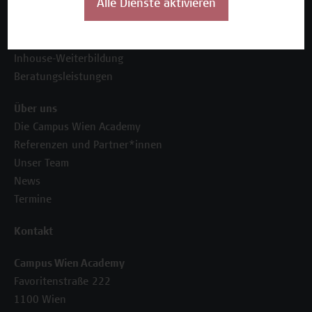
Alle Dienste aktivieren
Unser Angebot
Seminare und Zertifikatsprogramme
Inhouse-Weiterbildung
Beratungsleistungen
Über uns
Die Campus Wien Academy
Referenzen und Partner*innen
Unser Team
News
Termine
Kontakt
Campus Wien Academy
Favoritenstraße 222
1100 Wien