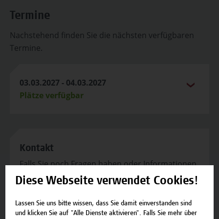
Termine
Nachstehend finden Sie die nächsten verfügbaren
Termine.
03.03.2027 - 04.03.2027
Plätze verfügbar
Kontakt
Falls Sie noch Fragen haben oder Informationen
zum Angebot benötigen, stehen wir gerne zur
Diese Webseite verwendet Cookies!
Verfügung.
Lassen Sie uns bitte wissen, dass Sie damit einverstanden sind
Team Campus Wien Academy
und klicken Sie auf "Alle Dienste aktivieren". Falls Sie mehr über