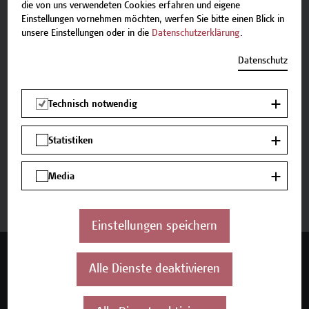
E-Mail:
academy[at]hcw.ac.at
die von uns verwendeten Cookies erfahren und eigene
Tel.: +43 1 606 6877-8800
Einstellungen vornehmen möchten, werfen Sie bitte einen Blick in
unsere Einstellungen oder in die
Datenschutzerklärung
.
Datenschutz
Beschreibung
Technisch notwendig
Termine und Anmeldung
Statistiken
Media
Jetzt anmelden
Einstellungen speichern
Mehr Infos gewünscht?
Alle Dienste deaktivieren