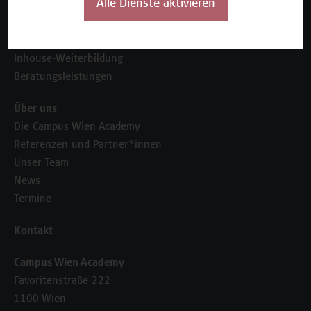
Alle Dienste aktivieren
Unser Angebot
Seminare und Zertifikatsprogramme
Inhouse-Weiterbildung
Beratungsleistungen
Über uns
Die Campus Wien Academy
Referenzen und Partner*innen
Unser Team
News
Termine
Kontakt
Campus Wien Academy
Favoritenstraße 222
1100 Wien