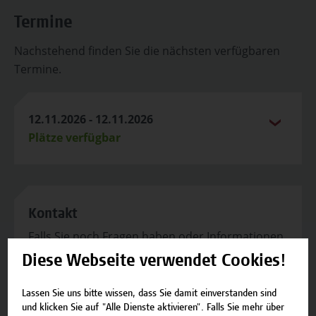
Termine
Nachstehend finden Sie die nächsten verfügbaren
Termine.
12.11.2026 - 12.11.2026
Plätze verfügbar
Kontakt
Falls Sie noch Fragen haben oder Informationen
zum Angebot benötigen, stehen wir gerne zur
Diese Webseite verwendet Cookies!
Verfügung.
Lassen Sie uns bitte wissen, dass Sie damit einverstanden sind
Team Campus Wien Academy
und klicken Sie auf "Alle Dienste aktivieren". Falls Sie mehr über