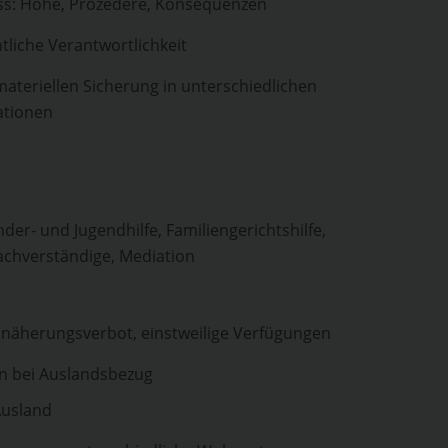
ss: Höhe, Prozedere, Konsequenzen
tliche Verantwortlichkeit
materiellen Sicherung in unterschiedlichen
ationen
nder- und Jugendhilfe, Familiengerichtshilfe,
achverständige, Mediation
näherungsverbot, einstweilige Verfügungen
en bei Auslandsbezug
Ausland