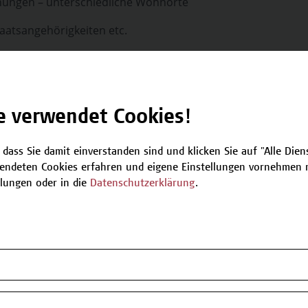
ungen – unterschiedliche Wohnorte
taatsangehörigkeiten etc.
s sind Sie in der Lage,
gen zu beschreiben.
e verwendet Cookies!
 Verbindung zu setzen.
 dass Sie damit einverstanden sind und klicken Sie auf "Alle Dienst
chtlichen Themenbereichen umzugehen.
endeten Cookies erfahren und eigene Einstellungen vornehmen m
llungen oder in die
Datenschutzerklärung
.
oden
folgende Lehr- und Lernmethoden angewandt:
enübung.