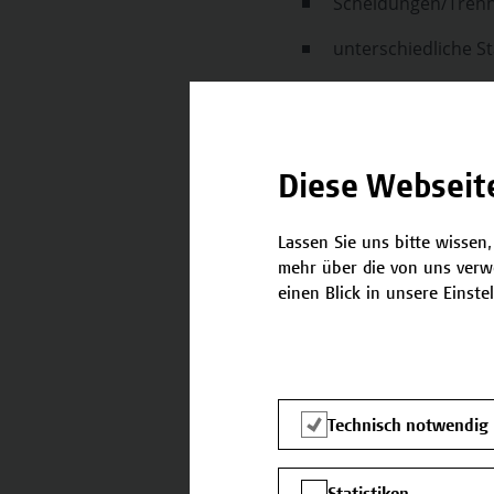
Scheidungen/Trenn
unterschiedliche S
Am Ende des Seminar
die rechtlichen Neuerun
Diese Webseit
Wissen mit Erfahrung in
Lassen Sie uns bitte wissen,
sicher mit gewissen re
mehr über die von uns verw
einen Blick in unsere Einste
Lehr- und Lernmeth
In diesem Seminar werden 
Vortrag, Diskussion, Grupp
Technisch notwendig