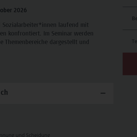
tober 2026
B
d Sozialarbeiter*innen laufend mit
gen konfrontiert. Im Seminar werden
T
che Themenbereiche dargestellt und
ich
rennung und Scheidung