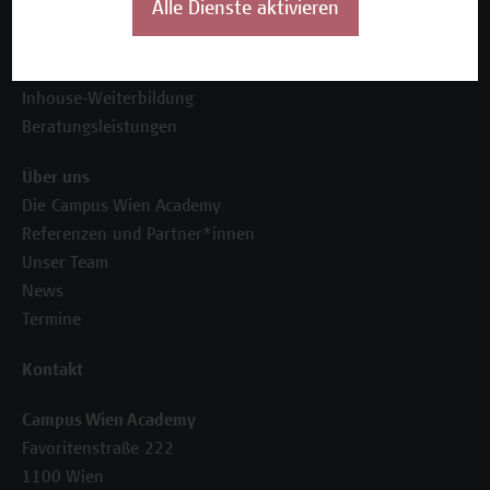
Alle Dienste aktivieren
Unser Angebot
Seminare und Zertifikatsprogramme
Inhouse-Weiterbildung
Beratungsleistungen
Über uns
Die Campus Wien Academy
Referenzen und Partner*innen
Unser Team
News
Termine
Kontakt
Campus Wien Academy
Favoritenstraße 222
1100 Wien