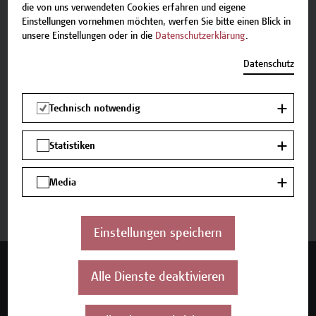
E-Mail:
academy[at]hcw.ac.at
die von uns verwendeten Cookies erfahren und eigene
Tel.: +43 1 606 6877-8800
Einstellungen vornehmen möchten, werfen Sie bitte einen Blick in
unsere Einstellungen oder in die
Datenschutzerklärung
.
Datenschutz
Technisch notwendig
Beschreibung
Statistiken
Termine und Anmeldung
Media
Jetzt anmelden
Einstellungen speichern
Mehr Infos gewünscht?
Alle Dienste deaktivieren