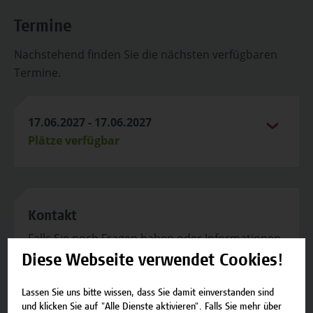
Termine
Nachstehend finden Sie die nächsten verfügbaren
Termine.
17.06.2027 - 17.06.2027
Plätze verfügbar
Kontakt
Falls Sie noch Fragen haben oder Informationen
zum Angebot benötigen, stehen wir gerne zur
Diese Webseite verwendet Cookies!
Verfügung.
Lassen Sie uns bitte wissen, dass Sie damit einverstanden sind
Team Campus Wien Academy
und klicken Sie auf "Alle Dienste aktivieren". Falls Sie mehr über