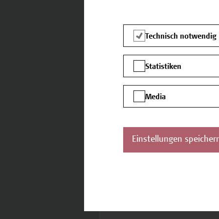
Technisch notwendig
Zielgruppe
Dies
Sozi
sozi
Statistiken
sowi
Bere
Media
Abschluss
Teil
Anwe
Einstellungen speicher
Vortragende
FH-H