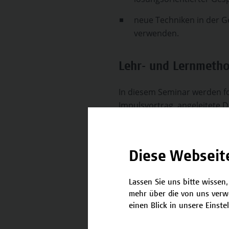
neue Techniken in der Ge
verwenden.
Lehr- und Lernmeth
In diesem Seminar werden 
Impulsvortrag, angeleitete 
Die Vortragende
Diese Webseit
Mag.a (FH) Mag.a
Lassen Sie uns bitte wissen,
mehr über die von uns verw
einen Blick in unsere Einste
Auf einen Blick