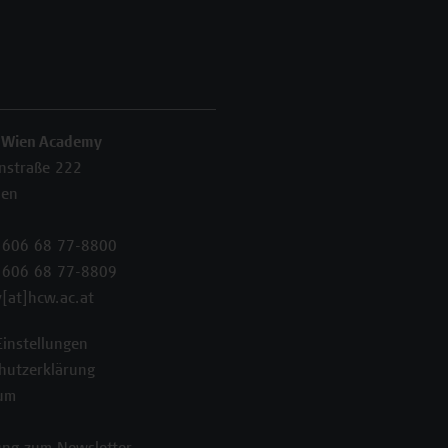
 Wien Academy
enstraße 222
ien
 606 68 77-8800
 606 68 77-8809
[at]hcw.ac.at
Einstellungen
hutzerklärung
um