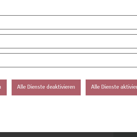
es Seminar richtet sich an
alarbeiter*innen, Leiter*innen einer
alwirtschaftlichen (Nonprofit-)Organisation,
e Interessent*innen für Weiterbildung im
ich der Sozialen Arbeit/Beratungsarbeit
nahmebestätigung (bei mind. 80%
senheit).
n
Alle Dienste deaktivieren
Alle Dienste aktivie
on.Prof. Mag.a (FH) Mag.a Dr.in Astrid Russ