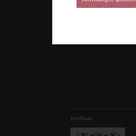
Einstellungen speicher
Unser Angebot
K
Seminare und
Zertifikatsprogramme
Inhouse-Weiterbildung
Beratungsleistungen
Zertifikate