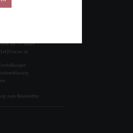
ren
 Wien Academy
enstraße 222
ien
 606 68 77-8800
 606 68 77-8809
[at]hcw.ac.at
Einstellungen
hutzerklärung
um
ng zum Newsletter