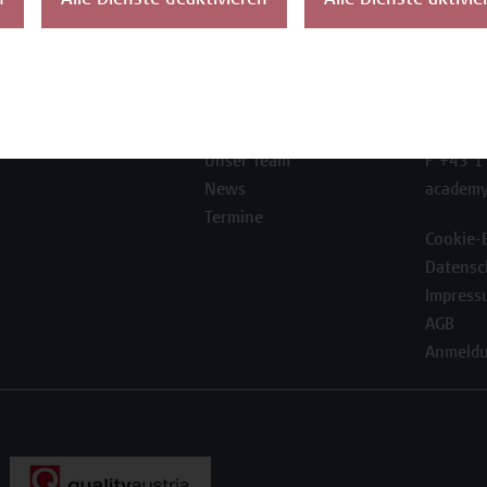
n
Alle Dienste deaktivieren
Alle Dienste aktivie
ontakt
Über uns
Campus
Die Campus Wien
Favorit
Academy
1100 W
Referenzen und
Partner*innen
T +43 1
Unser Team
F +43 1
News
academy
Termine
Cookie-
Datensc
Impress
AGB
Anmeldu