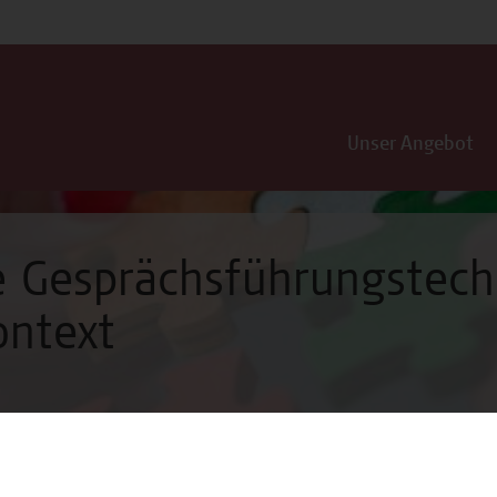
Unser Angebot
e Gesprächsführungstech
ontext