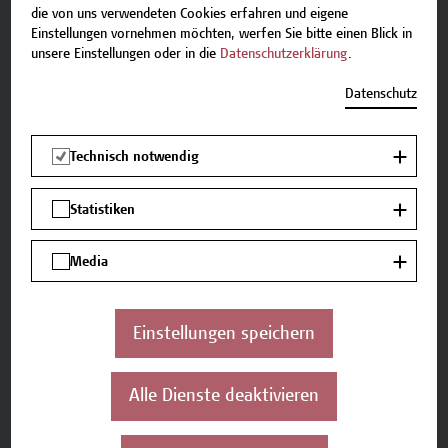
die von uns verwendeten Cookies erfahren und eigene
Seminar
Einstellungen vornehmen möchten, werfen Sie bitte einen Blick in
unsere Einstellungen oder in die
Datenschutzerklärung
.
Projektarbeit – Umsetzung der ISO
9001 Anforderungen im Unternehmen
Datenschutz
Anmeldeschluss: 19. März 2027 Seminarinhalte
Im Rahmen einer Projektarbeit werden die
Technisch notwendig
Normanforderungen der ISO 9001:2015 ff in
einer fiktiven Organisation implementiert und
Statistiken
angewendet. Am Ende des Seminars sind Sie in
der Lage, die Anforderungen der ISO 9001:2015
Media
ff in der betrieblichen Praxis anzuwenden.den...
Einstellungen speichern
Alle Dienste deaktivieren
Termine und Anmeldung