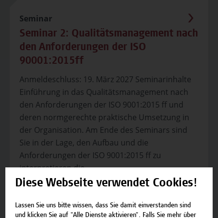
Seminar
Seminar 2: Qualitätsmanagement nach
den Anforderungen der ISO
90001:2015ff
Anmeldeschluss: 19. März 2027 Seminarinhalte
Einführung in das Qualitätsmanagement nach
den Anforderungen der ISO 9001:2015 ff und
deren normgerechte praktische Umsetzung in
der Organisation. Am Ende des Seminars sind
Sie in der Lage, den Aufbau und die
Anforderungen der ISO 9001:2015 ff zu
interpretieren.die...
Diese Webseite verwendet Cookies!
Lassen Sie uns bitte wissen, dass Sie damit einverstanden sind
und klicken Sie auf "Alle Dienste aktivieren". Falls Sie mehr über