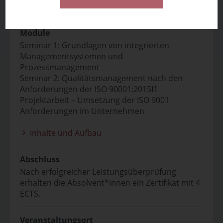
Lieferant*innenaudits durchführen.
Module
Seminar 1: Grundlagen von integrierten
Managementsystemen und
Prozessmanagement
Seminar 2: Qualitätsmanagement nach den
Anforderungen der ISO 90001:2015ff
Projektarbeit – Umsetzung der ISO 9001
Anforderungen im Unternehmen
Inhalte und Aufbau
Abschluss
Nach erfolgreicher Leistungsüberprüfung
erhalten die Absolvent*innen ein Zertifikat mit 4
ECTS.
Veranstaltungsort