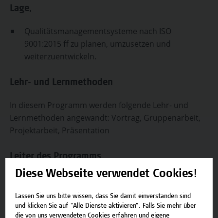
Lage,
Qualitätsmanagementsysteme nach ISO
9001:2015 ff zu planen, umzusetzen und
weiterzuentwickeln.
Lehr- und Lernmethoden
In diesem Programm werden folgende Lehr- und
Lernmethoden angewandt: Vortrag, Gruppenarbeit,
Projektarbeit, Präsentation
Leiter des Programms
Diese Webseite verwendet Cookies!
Roman Degenhart MSc
ist Lehrender an der
Hochschule Campus Wien und Assessor, Auditor
Lassen Sie uns bitte wissen, dass Sie damit einverstanden sind
sowie Quality Manager.
und klicken Sie auf "Alle Dienste aktivieren". Falls Sie mehr über
die von uns verwendeten Cookies erfahren und eigene