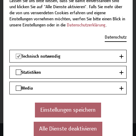
zum Angebot benötigen, stehen wir gerne zur
Lassen Sie uns bitte wissen, dass Sie damit einverstanden sind
und klicken Sie auf "Alle Dienste aktivieren". Falls Sie mehr über
Verfügung.
die von uns verwendeten Cookies erfahren und eigene
Team Campus Wien Academy
Einstellungen vornehmen möchten, werfen Sie bitte einen Blick in
unsere Einstellungen oder in die
Datenschutzerklärung
.
E-Mail:
academy[at]hcw.ac.at
Tel.: +43 1 606 6877-8800
Datenschutz
Technisch notwendig
Statistiken
Überblick
Media
Inhalte und Aufbau
Termine und Anmeldung
Einstellungen speichern
Alle Dienste deaktivieren
Mehr Infos gewünscht?