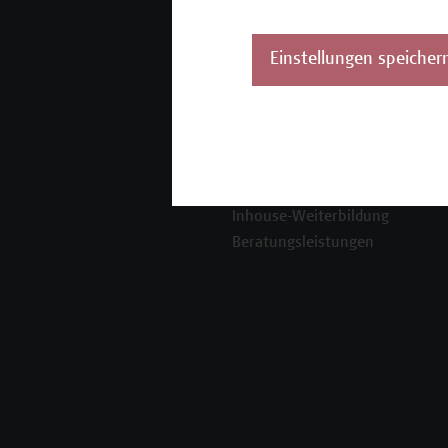
Mehr Infos gewünscht?
Einstellungen speicher
Unser Angebot
K
Seminare und
Zertifikatsprogramme
Inhouse-Weiterbildung
Beratungsleistungen