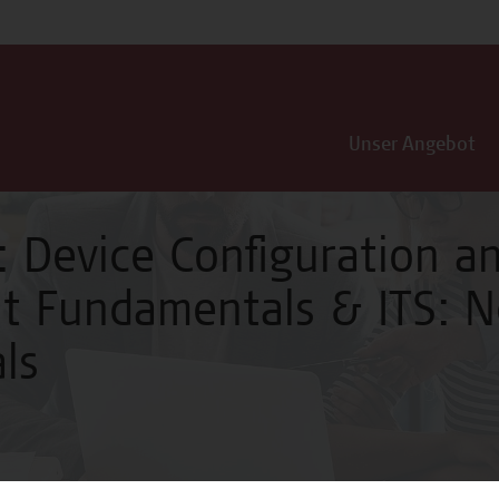
Unser Angebot
: Device Configuration a
 Fundamentals & ITS: N
ls