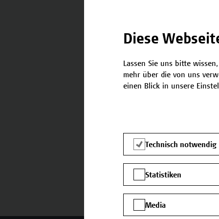
Diese Webseit
Lassen Sie uns bitte wissen,
mehr über die von uns verw
Kontakt
einen Blick in unsere Einste
Falls Sie noch Fragen habe
benötigen, stehen wir gerne
Team Campus Wien Acade
Technisch notwendig
E-Mail:
academy[at]hcw.ac.at
Tel.: +43 1 606 6877-8800
Statistiken
Media