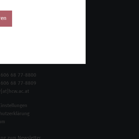
ren
 Wien Academy
enstraße 222
ien
 606 68 77-8800
 606 68 77-8809
[at]hcw.ac.at
Einstellungen
hutzerklärung
um
ng zum Newsletter