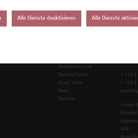
n
Alle Dienste deaktivieren
Alle Dienste aktivie
ontakt
Über uns
Campus
Die Campus Wien
Favorit
Academy
1100 W
Referenzen und
Partner*innen
T +43 1
Unser Team
F +43 1
News
academy
Termine
Cookie-
Datensc
Impress
AGB
Anmeldu