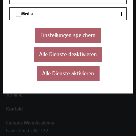
Media
Unser Angebot
Seminare und Zertifikatsprogramme
Inhouse-Weiterbildung
Einstellungen speichern
Beratungsleistungen
Alle Dienste deaktivieren
Über uns
Die Campus Wien Academy
Referenzen und Partner*innen
Alle Dienste aktivieren
Unser Team
News
Termine
Kontakt
Campus Wien Academy
Favoritenstraße 222