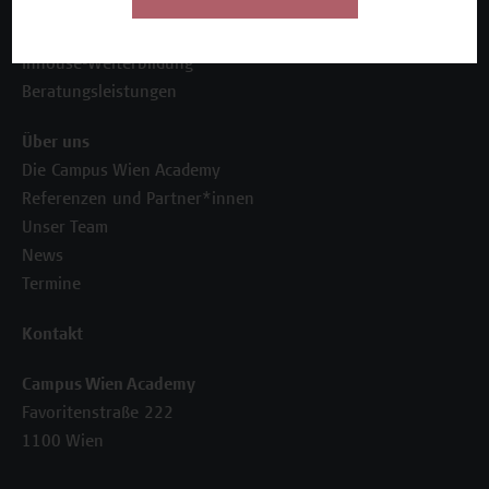
Unser Angebot
Seminare und Zertifikatsprogramme
Inhouse-Weiterbildung
Beratungsleistungen
Über uns
Die Campus Wien Academy
Referenzen und Partner*innen
Unser Team
News
Termine
Kontakt
Campus Wien Academy
Favoritenstraße 222
1100 Wien