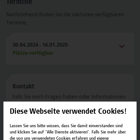
Termine
Nachstehend finden Sie die nächsten verfügbaren
Termine.
30.04.2024 - 16.01.2025
Plätze verfügbar
Kontakt
Falls Sie noch Fragen haben oder Informationen
zum Angebot benötigen, stehen wir gerne zur
Diese Webseite verwendet Cookies!
Verfügung.
Team Campus Wien Academy
Lassen Sie uns bitte wissen, dass Sie damit einverstanden sind
E-Mail:
academy[at]hcw.ac.at
und klicken Sie auf "Alle Dienste aktivieren". Falls Sie mehr über
die von uns verwendeten Cookies erfahren und eigene