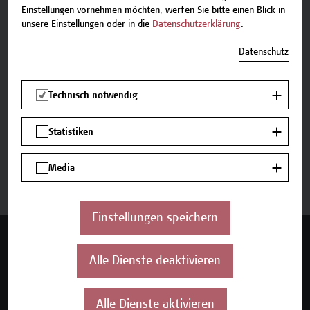
Tel.: +43 1 606 6877-8800
Einstellungen vornehmen möchten, werfen Sie bitte einen Blick in
unsere Einstellungen oder in die
Datenschutzerklärung
.
Datenschutz
Beschreibung
Technisch notwendig
Termine und Bewerbung
Statistiken
Zurück zum Zertifikatsprogramm
Media
Einstellungen speichern
Mehr Infos gewünscht?
Alle Dienste deaktivieren
Alle Dienste aktivieren