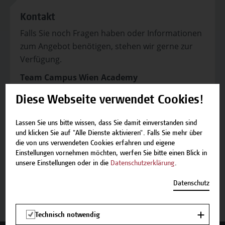
Kontakt
Falls Sie noch Fragen haben oder Informationen
zum Angebot benötigen, stehen wir gerne zur
Verfügung.
Team Campus Wien Academy
E-Mail:
academy[at]hcw.ac.at
Diese Webseite verwendet Cookies!
Tel.: +43 1 606 6877-8800
Lassen Sie uns bitte wissen, dass Sie damit einverstanden sind
und klicken Sie auf "Alle Dienste aktivieren". Falls Sie mehr über
die von uns verwendeten Cookies erfahren und eigene
Einstellungen vornehmen möchten, werfen Sie bitte einen Blick in
unsere Einstellungen oder in die
Datenschutzerklärung
.
Beschreibung
Datenschutz
Termine und Bewerbung
Technisch notwendig