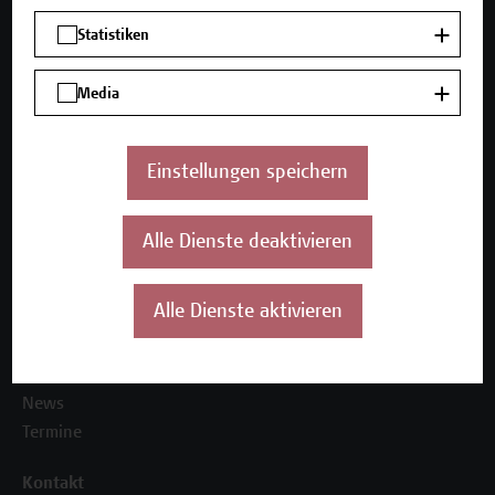
Mehr Infos gewünscht?
Statistiken
Media
Unser Angebot
Einstellungen speichern
Seminare und Zertifikatsprogramme
Inhouse-Weiterbildung
Beratungsleistungen
Alle Dienste deaktivieren
Über uns
Alle Dienste aktivieren
Die Campus Wien Academy
Referenzen und Partner*innen
Unser Team
News
Termine
Kontakt