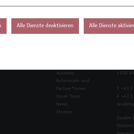
n
Alle Dienste deaktivieren
Alle Dienste aktivie
ontakt
Über uns
Campus
Die Campus Wien
Favorit
Academy
1100 W
Referenzen und
Partner*innen
T +43 1
Unser Team
F +43 1
News
academy
Termine
Cookie-
Datensc
Impress