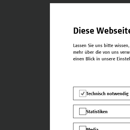
Termine
Diese Webseit
Nachstehend finden Sie die 
Lassen Sie uns bitte wissen,
mehr über die von uns verw
einen Blick in unsere Einste
15.11.2023 - 16.11.2023
Technisch notwendig
19.06.2024 - 20.06.2024
Statistiken
Media