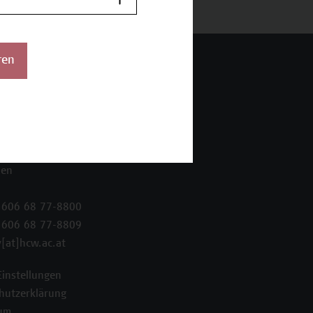
ren
 Wien Academy
enstraße 222
ien
 606 68 77-8800
 606 68 77-8809
[at]hcw.ac.at
Einstellungen
hutzerklärung
um