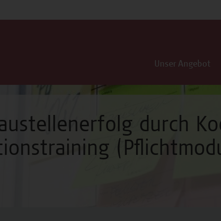
Unser Angebot
austellenerfolg durch K
onstraining (Pflichtmod