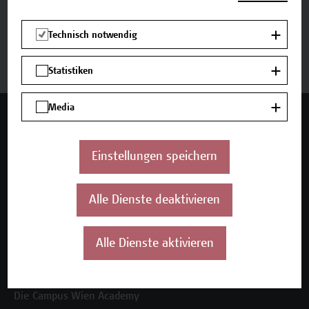
Beschreibung
Technisch notwendig
Termine und Bewerbung
Statistiken
Media
Mehr Infos gewünscht?
Einstellungen speichern
Unser Angebot
Alle Dienste deaktivieren
Seminare und Zertifikatsprogramme
Inhouse-Weiterbildung
Alle Dienste aktivieren
Beratungsleistungen
Über uns
Die Campus Wien Academy