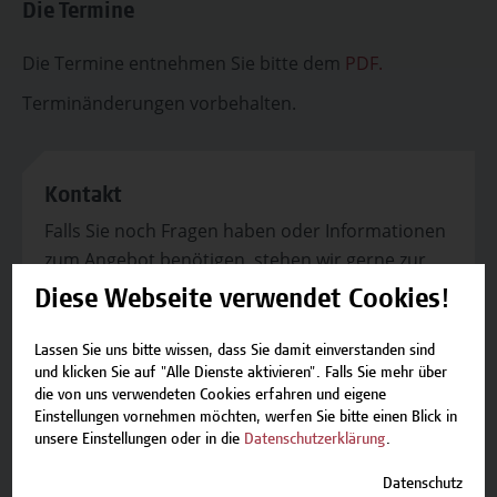
Die Termine
Die Termine entnehmen Sie bitte dem
PDF.
Terminänderungen vorbehalten.
Kontakt
Falls Sie noch Fragen haben oder Informationen
zum Angebot benötigen, stehen wir gerne zur
Verfügung.
Diese Webseite verwendet Cookies!
Team Campus Wien Academy
Lassen Sie uns bitte wissen, dass Sie damit einverstanden sind
E-Mail:
academy[at]hcw.ac.at
und klicken Sie auf "Alle Dienste aktivieren". Falls Sie mehr über
Tel.: +43 1 606 6877-8800
die von uns verwendeten Cookies erfahren und eigene
Einstellungen vornehmen möchten, werfen Sie bitte einen Blick in
unsere Einstellungen oder in die
Datenschutzerklärung
.
Datenschutz