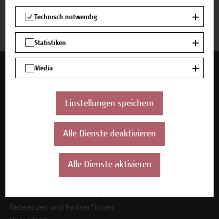
Jetzt anmelden
Technisch notwendig
Statistiken
Mehr Infos gewünscht?
Media
Einstellungen speichern
Unser Angebot
Alle Dienste deaktivieren
Seminare und Zertifikatsprogramme
Inhouse-Weiterbildung
Beratungsleistungen
Alle Dienste aktivieren
Über uns
Die Campus Wien Academy
Referenzen und Partner*innen