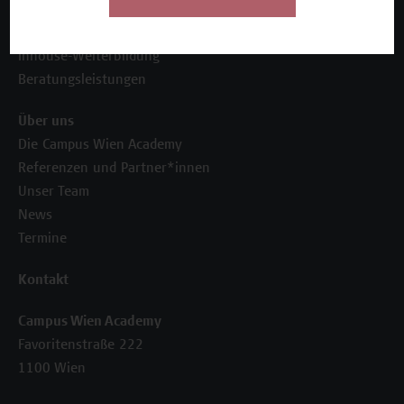
Unser Angebot
Seminare und Zertifikatsprogramme
Inhouse-Weiterbildung
Beratungsleistungen
Über uns
Die Campus Wien Academy
Referenzen und Partner*innen
Unser Team
News
Termine
Kontakt
Campus Wien Academy
Favoritenstraße 222
1100 Wien