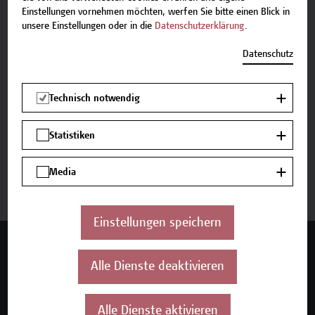
Einstellungen vornehmen möchten, werfen Sie bitte einen Blick in
Team Campus Wien Academy
unsere Einstellungen oder in die
Datenschutzerklärung
.
E-Mail:
academy[at]hcw.ac.at
Tel.: +43 1 606 6877-8800
Datenschutz
Technisch notwendig
Statistiken
Beschreibung
Media
Termine und Anmeldung
Einstellungen speichern
Mehr Infos gewünscht?
Alle Dienste deaktivieren
Alle Dienste aktivieren