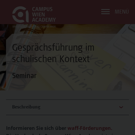
MENÜ
Gesprächsführung im
schulischen Kontext
Seminar
Beschreibung
Informieren Sie sich über
waff-Förderungen.