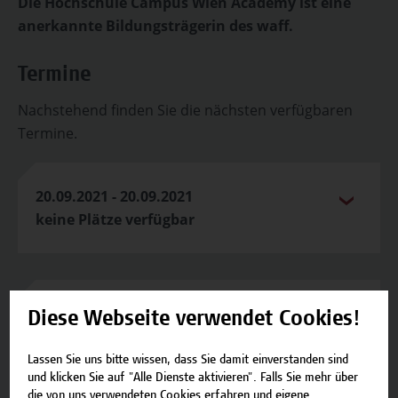
Die Hochschule Campus Wien Academy ist eine
anerkannte Bildungsträgerin des waff.
Termine
Nachstehend finden Sie die nächsten verfügbaren
Termine.
20.09.2021 - 20.09.2021
keine Plätze verfügbar
Kontakt
Diese Webseite verwendet Cookies!
Falls Sie noch Fragen haben oder Informationen
Lassen Sie uns bitte wissen, dass Sie damit einverstanden sind
zum Angebot benötigen, stehen wir gerne zur
und klicken Sie auf "Alle Dienste aktivieren". Falls Sie mehr über
Verfügung.
die von uns verwendeten Cookies erfahren und eigene