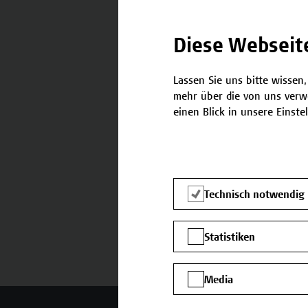
Diese Webseit
Lassen Sie uns bitte wissen,
Kontakt
mehr über die von uns verw
einen Blick in unsere Einste
Falls Sie noch Fragen habe
benötigen, stehen wir gerne
Team Campus Wien Acade
E-Mail:
academy[at]hcw.ac.at
Technisch notwendig
Tel.: +43 1 606 6877-8800
Statistiken
Media