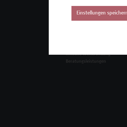
Mehr Infos gewünscht?
Einstellungen speicher
Unser Angebot
K
Seminare und
Zertifikatsprogramme
Inhouse-Weiterbildung
Beratungsleistungen