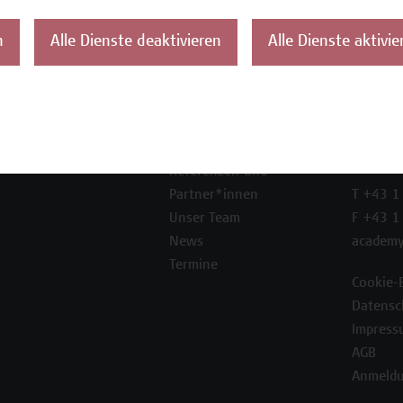
n
Alle Dienste deaktivieren
Alle Dienste aktivie
ontakt
Über uns
Campus
Die Campus Wien
Favorit
Academy
1100 W
Referenzen und
Partner*innen
T +43 1
Unser Team
F +43 1
News
academy
Termine
Cookie-
Datensc
Impress
AGB
Anmeldu