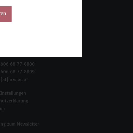
ren
 Wien Academy
enstraße 222
ien
 606 68 77-8800
 606 68 77-8809
[at]hcw.ac.at
Einstellungen
hutzerklärung
um
ng zum Newsletter