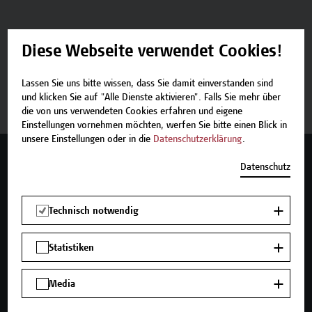
Diese Webseite verwendet Cookies!
Beschreibung
Lassen Sie uns bitte wissen, dass Sie damit einverstanden sind
Termine und Bewerbung
und klicken Sie auf "Alle Dienste aktivieren". Falls Sie mehr über
die von uns verwendeten Cookies erfahren und eigene
Einstellungen vornehmen möchten, werfen Sie bitte einen Blick in
unsere Einstellungen oder in die
Datenschutzerklärung
.
Mehr Infos gewünscht?
Datenschutz
Technisch notwendig
Unser Angebot
Statistiken
Seminare und Zertifikatsprogramme
Inhouse-Weiterbildung
Media
Beratungsleistungen