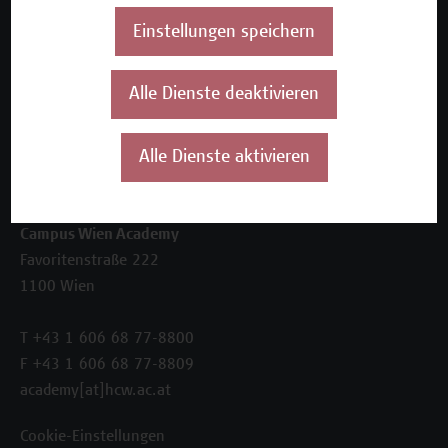
Über uns
Einstellungen speichern
Die Campus Wien Academy
Referenzen und Partner*innen
Unser Team
Alle Dienste deaktivieren
News
Termine
Alle Dienste aktivieren
Kontakt
Campus Wien Academy
Favoritenstraße 222
1100 Wien
T +43 1 606 68 77-8800
F +43 1 606 68 77-8809
academy[at]hcw.ac.at
Cookie-Einstellungen