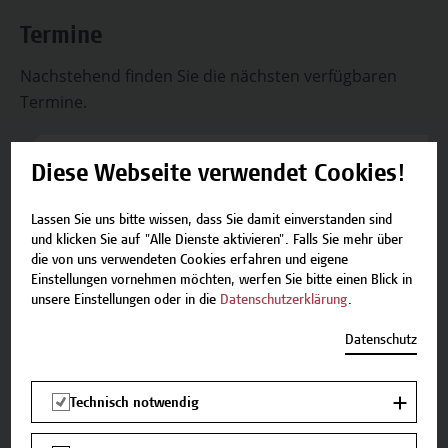
Termine
Nachstehend finden Sie die nächsten verfügbaren
Termine.
18.06.2027 - 03.07.2027
Diese Webseite verwendet Cookies!
Plätze verfügbar
Lassen Sie uns bitte wissen, dass Sie damit einverstanden sind
und klicken Sie auf "Alle Dienste aktivieren". Falls Sie mehr über
die von uns verwendeten Cookies erfahren und eigene
Einstellungen vornehmen möchten, werfen Sie bitte einen Blick in
unsere Einstellungen oder in die
Datenschutzerklärung
.
Kontakt
Falls Sie noch Fragen haben oder Informationen
Datenschutz
zum Angebot benötigen, stehen wir gerne zur
Verfügung.
Technisch notwendig
Team Campus Wien Academy