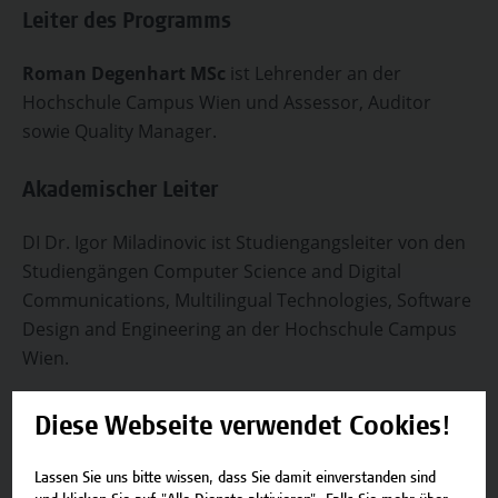
Leiter des Programms
Roman Degenhart MSc
ist Lehrender an der
Hochschule Campus Wien und Assessor, Auditor
sowie Quality Manager.
Akademischer Leiter
DI Dr. Igor Miladinovic ist Studiengangsleiter von den
Studiengängen Computer Science and Digital
Communications, Multilingual Technologies, Software
Design and Engineering an der Hochschule Campus
Wien.
Auf einen Blick
Diese Webseite verwendet Cookies!
Lassen Sie uns bitte wissen, dass Sie damit einverstanden sind