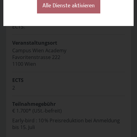
Abschluss
Alle Dienste aktivieren
Nach erfolgreicher Leistungsüberprüfung
erhalten die Absolvent*innen ein Zertifikat mit 2
ECTS.
Veranstaltungsort
Campus Wien Academy
Favoritenstrasse 222
1100 Wien
ECTS
2
Teilnahmegebühr
€ 1.700* (USt.-befreit)
Early-bird : 10 % Preisreduktion bei Anmeldung
bis 15. Juli