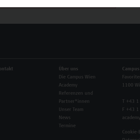
ontakt
Über uns
Campus
Die Campus Wien
Favorit
Academy
1100 W
Referenzen und
Partner*innen
T +43 1
Unser Team
F +43 1
News
academy
Termine
Cookie-