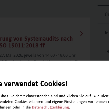
Üb
In
hrung von Systemaudits nach
ISO 19011:2018 ff
T
27. Mai 2026, jeweils von 14.00 - 18.00 Uhr
026 Seminarinhalte Durchführung von Audits
 19011:2018
AuditkriterienAuditfeststellungen –
itätAuditschlussfolgerungenPlanung und
e verwendet Cookies!
...
 dass Sie damit einverstanden sind und klicken Sie auf "Alle Dienst
endeten Cookies erfahren und eigene Einstellungen vornehmen m
llungen oder in die
Datenschutzerklärung
.