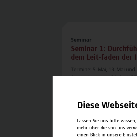
Seminar
Seminar 1: Durchfü
dem Leit-faden der 
Termine: 5. Mai, 13. Mai und 
Anmeldeschluss: 21. April 2
nach dem Leitfaden der ISO
ffAuditartenZertifizierungen
Konformität, Nicht-Konform
Diese Webseit
Durchführung von Korrektur-
Lassen Sie uns bitte wissen,
mehr über die von uns verw
einen Blick in unsere Einste