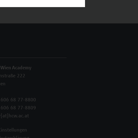
 Wien Academy
enstraße 222
ien
 606 68 77-8800
 606 68 77-8809
[at]hcw.ac.at
Einstellungen