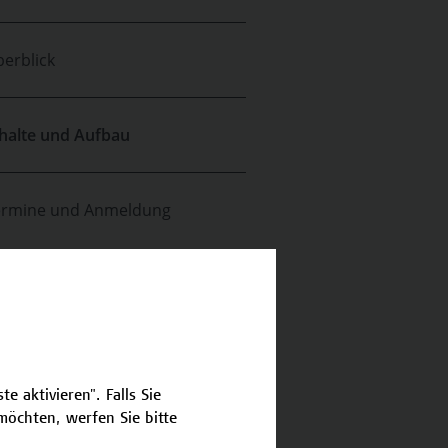
erblick
halte und Aufbau
ermine und Anmeldung
e aktivieren". Falls Sie
öchten, werfen Sie bitte