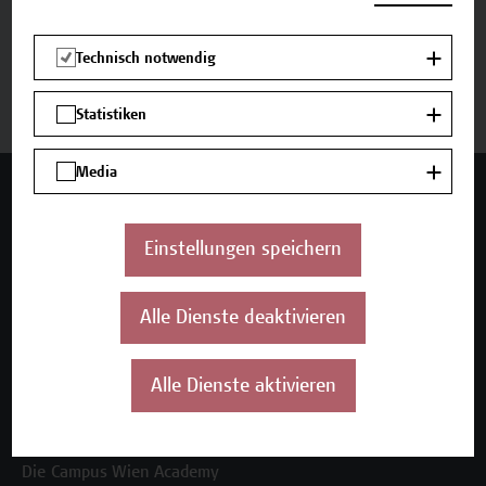
Beschreibung
Technisch notwendig
Termine und Anmeldung
Statistiken
Media
Mehr Infos gewünscht?
Einstellungen speichern
Unser Angebot
Alle Dienste deaktivieren
Seminare und Zertifikatsprogramme
Inhouse-Weiterbildung
Alle Dienste aktivieren
Beratungsleistungen
Über uns
Die Campus Wien Academy