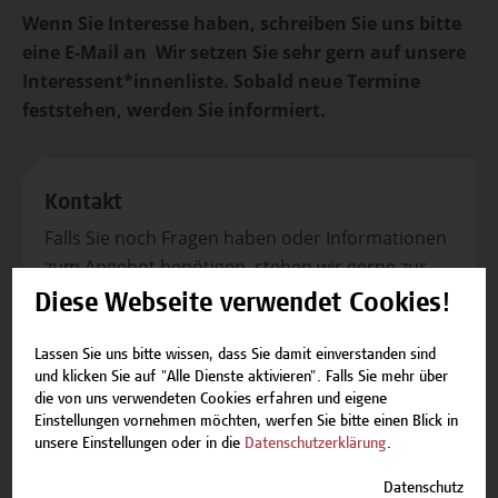
Wenn Sie Interesse haben, schreiben Sie uns bitte
eine E-Mail an Wir setzen Sie sehr gern auf unsere
Interessent*innenliste. Sobald neue Termine
feststehen, werden Sie informiert.
Kontakt
Falls Sie noch Fragen haben oder Informationen
zum Angebot benötigen, stehen wir gerne zur
Verfügung.
Diese Webseite verwendet Cookies!
Team Campus Wien Academy
Lassen Sie uns bitte wissen, dass Sie damit einverstanden sind
E-Mail:
academy[at]hcw.ac.at
und klicken Sie auf "Alle Dienste aktivieren". Falls Sie mehr über
Tel.: +43 1 606 6877-8800
die von uns verwendeten Cookies erfahren und eigene
Einstellungen vornehmen möchten, werfen Sie bitte einen Blick in
unsere Einstellungen oder in die
Datenschutzerklärung
.
Datenschutz