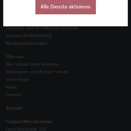
Alle Dienste aktivieren
Unser Angebot
Seminare und Zertifikatsprogramme
Inhouse-Weiterbildung
Beratungsleistungen
Über uns
Die Campus Wien Academy
Referenzen und Partner*innen
Unser Team
News
Termine
Kontakt
Campus Wien Academy
Favoritenstraße 222