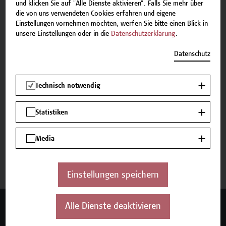
und klicken Sie auf "Alle Dienste aktivieren". Falls Sie mehr über
zum Angebot benötigen, stehen wir gerne zur
die von uns verwendeten Cookies erfahren und eigene
Verfügung.
Einstellungen vornehmen möchten, werfen Sie bitte einen Blick in
unsere Einstellungen oder in die
Datenschutzerklärung
.
Team Campus Wien Academy
Datenschutz
E-Mail:
academy[at]hcw.ac.at
Tel.: +43 1 606 6877-8800
Technisch notwendig
Statistiken
Beschreibung
Media
Termine und Anmeldung
Einstellungen speichern
Alle Dienste deaktivieren
Mehr Infos gewünscht?