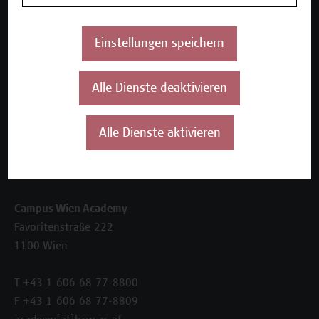
Inhouse-Weiterbildung
Beratungsleistungen
Einstellungen speichern
Über uns
Die Campus Wien Academy
Alle Dienste deaktivieren
Referenzen und Partner*innen
Unser Team
News
Alle Dienste aktivieren
Termine
Kontakt
Campus Wien Academy
Favoritenstraße 222
1100 Wien
T +43 1 606 68 77-8800
F +43 1 606 68 77-8809