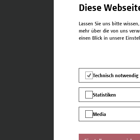
FortschrittsverfolgungAnpass
Diese Webseit
Lassen Sie uns bitte wissen,
mehr über die von uns verw
einen Blick in unsere Einste
Seminar
Seminar 5: IREB® Cer
Requirements Engine
Technisch notwendig
Seminarinhalte Aufgaben un
EngineeringFestlegung von 
Statistiken
SchnittstellenModellierung
Use-Case-DiagrammeMethod
analyseQualitätssicherung 
Media
ManagementEinsatz von Req
...