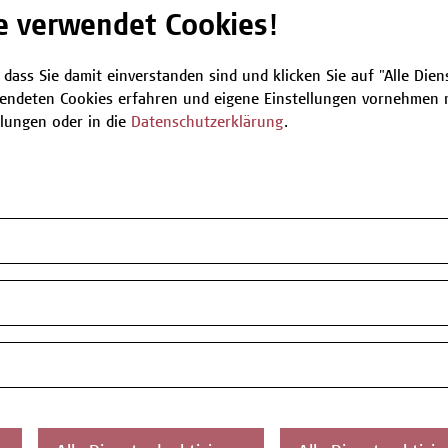
ung von Microsoft Project an...
e verwendet Cookies!
 dass Sie damit einverstanden sind und klicken Sie auf "Alle Dienst
endeten Cookies erfahren und eigene Einstellungen vornehmen m
llungen oder in die
Datenschutzerklärung
.
tified Professional for
ering – Foundation Level
d Rollen im Requirements
Projektumfang und
stechniken: Geschäftsprozessmodelle und
en zur Anforderungserhebung und -
von AnforderungenVarianten- und Release-
uirements-Werkzeugen im digitalen Umfeld