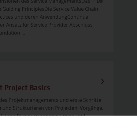
mensionen des Service ManagementsDas ITIL®
 Guiding PrinciplesDie Service Value Chain
ractices und deren AnwendungContinual
er Ansatz für Service Provider Abschluss
undation ...
t Project Basics
des Projektmanagements und erste Schritte
n und Strukturieren von Projekten: Vorgänge,
nplanungRessourcenmanagement und
on Ansichten, Tabellen und Berichten zur
ontrolle und