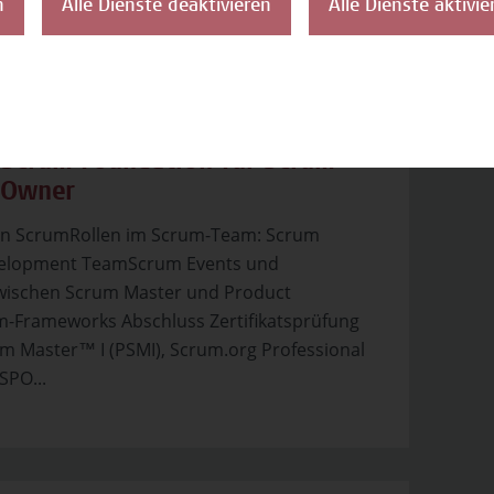
n
Alle Dienste deaktivieren
Alle Dienste aktivie
 Scrum Foundation für Scrum
 Owner
von ScrumRollen im Scrum-Team: Scrum
velopment TeamScrum Events und
wischen Scrum Master und Product
Frameworks Abschluss Zertifikatsprüfung
m Master™ I (PSMI), Scrum.org Professional
SPO...