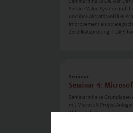
Seminarinhalte Die vier Di
Service Value System und die
und ihre AktivitätenITIL® P
Improvement als strategisch
Zertifikatsprüfung ITIL® 5 Fo
Seminar
Seminar 4: Microsof
Seminarinhalte Grundlagen 
mit Microsoft ProjectAnlege
Abhängigkeiten und Termi
KapazitätsabgleichNutzung v
ProjektüberwachungKostenk