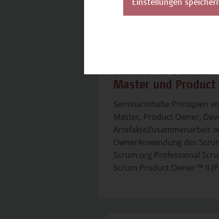
Einstellungen speicher
Seminar
Seminar 6: SCRUM -
Master und Product
Seminarinhalte Prinzipien 
Master, Product Owner, De
ArtefakteZusammenarbeit z
OwnerAnwendung des Scrum-
Scrum.org Professional Scru
Scrum Product Owner™ II (P