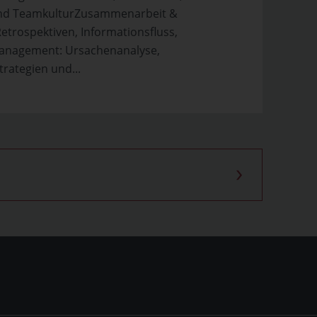
 und TeamkulturZusammenarbeit &
trospektiven, Informationsfluss,
anagement: Ursachenanalyse,
rategien und...