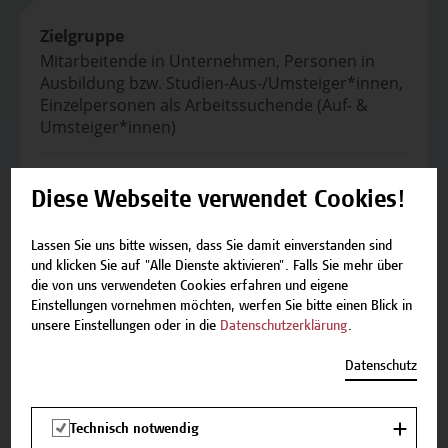
Zielgruppe
Mitarbeitende in Unternehmen, Personen in
Ausbildung bzw. Studien-Aus-/Umsteiger*innen,
Einzelpersonen als Arbeitssuchende (Auf- &
Umsteiger*innen)
Abschluss
Diese Webseite verwendet Cookies!
Endprüfung, Teilnahmebestätigung
Lassen Sie uns bitte wissen, dass Sie damit einverstanden sind
Kooperationen
und klicken Sie auf "Alle Dienste aktivieren". Falls Sie mehr über
ETC – Enterprise Training Center
die von uns verwendeten Cookies erfahren und eigene
Einstellungen vornehmen möchten, werfen Sie bitte einen Blick in
unsere Einstellungen oder in die
Datenschutzerklärung
.
Veranstaltungsort
Campus Wien Academy
Datenschutz
Favoritenstrasse 222
1100 Wien
Technisch notwendig