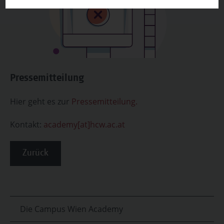
Pressemitteilung
Hier geht es zur
Pressemitteilung.
Kontakt:
academy[at]hcw.ac.at
Zurück
Die Campus Wien Academy