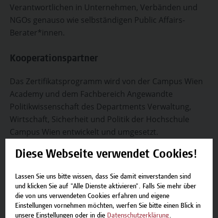
Verantwortlichen in Unternehmen, Verbänden und
NGOs genauso wie selbständigen Public Affairs-
Berater*innen.
Kooperationspartner
Das Zertifikatsprogramm wird von der Campus Wien
Academy und dem Fachbereich Angewandte
Politikwissenschaft des Departments Verwaltung,
Wirtschaft, Sicherheit und Politik der Hochschule
Campus Wien entwickelt und umgesetzt.
Diese Webseite verwendet Cookies!
Abschluss
Lassen Sie uns bitte wissen, dass Sie damit einverstanden sind
Das Zertifikatsprogramm umfasst 15 ECTS, besteht
und klicken Sie auf "Alle Dienste aktivieren". Falls Sie mehr über
aus 12 Modulen inklusive einer Abschlussarbeit und -
die von uns verwendeten Cookies erfahren und eigene
prüfung. Nach erfolgreicher Leistungsüberprüfung
Einstellungen vornehmen möchten, werfen Sie bitte einen Blick in
unsere Einstellungen oder in die
Datenschutzerklärung
.