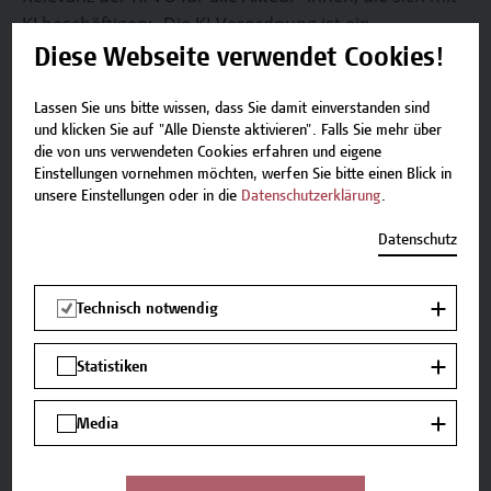
KI beschäftigen: „Die KI-Verordnung ist ein
entscheidendes Instrument zur Regulierung und
Diese Webseite verwendet Cookies!
Förderung von vertrauenswürdiger KI in der EU. Es ist
mir ein Anliegen, dass zukünftige
Lassen Sie uns bitte wissen, dass Sie damit einverstanden sind
und klicken Sie auf "Alle Dienste aktivieren". Falls Sie mehr über
Entscheidungsträger*innen umfassend informiert
die von uns verwendeten Cookies erfahren und eigene
sind und sich mit den Auswirkungen dieser
Einstellungen vornehmen möchten, werfen Sie bitte einen Blick in
Regulierung aktiv auseinandersetzen können.“
unsere Einstellungen oder in die
Datenschutzerklärung
.
DI Franz Gatterer, MBA, Leiter der Hochschule
Datenschutz
Campus Wien Academy, nahm das Werk dankend
entgegen: „Mit diesem Buch erhalten unsere
Technisch notwendig
Teilnehmer*innen eine wertvolle Quelle für ihr
Studium und ihre berufliche Praxis und wir werden es
Statistiken
gerne bei unseren Lehrgängen und Seminaren zur
Verfügung stellen.“
Media
Die Kommentierung der
KI-VO im Manz Verlag
gilt
jedenfalls als eine der führenden Publikationen zu